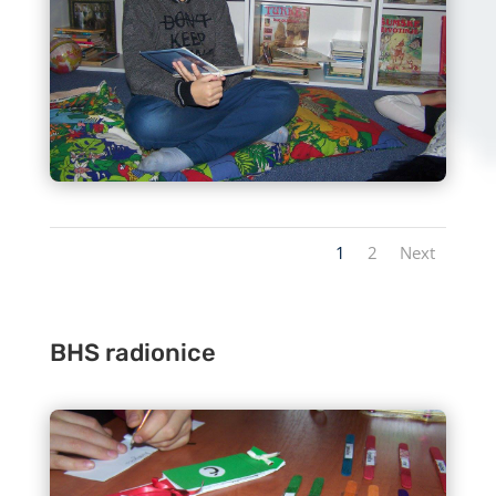
1
2
Next
BHS radionice