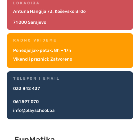
LOKACIJA
Antuna Hangija 73, Koševsko Brdo
71 000 Sarajevo
RADNO VRIJEME
Ponedjeljak-petak: 8h – 17h
Vikend i praznici: Zatvoreno
TELEFON I EMAIL
033 842 437
061 597 070
info@playschool.ba
FunMatika