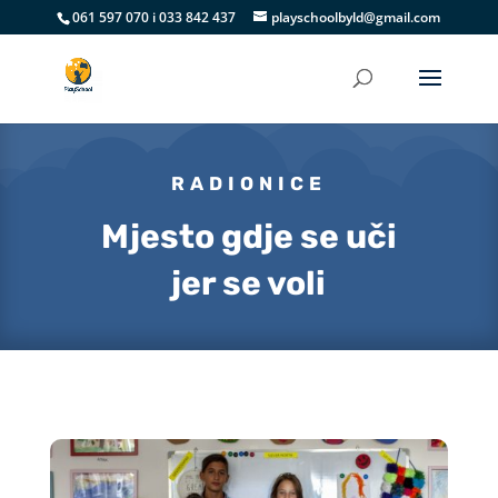
061 597 070 i 033 842 437
playschoolbyld@gmail.com
RADIONICE
Mjesto gdje se uči
jer se voli