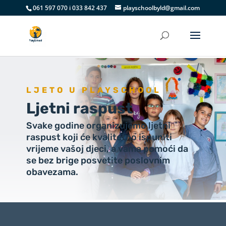
061 597 070 i 033 842 437
playschoolbyld@gmail.com
LJETO U PLAYSCHOOL
Ljetni raspust
Svake godine organizujemo ljetni
raspust koji će kvalitetno ispuniti
vrijeme vašoj djeci, a vama pomoći da
se bez brige posvetite poslovnim
obavezama.