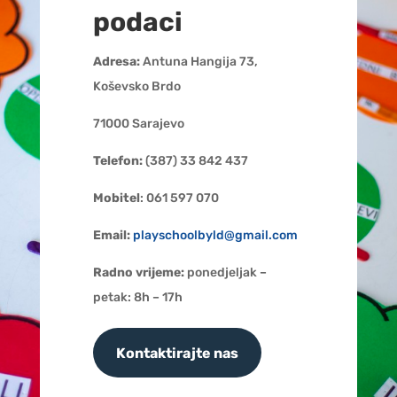
podaci
Adresa:
Antuna Hangija 73,
Koševsko Brdo
71000 Sarajevo
Telefon:
(387) 33
842 437
Mobitel
: 061 597 070
Email:
playschoolbyld@gmail.com
Radno vrijeme:
ponedjeljak –
petak: 8h – 17h
Kontaktirajte nas