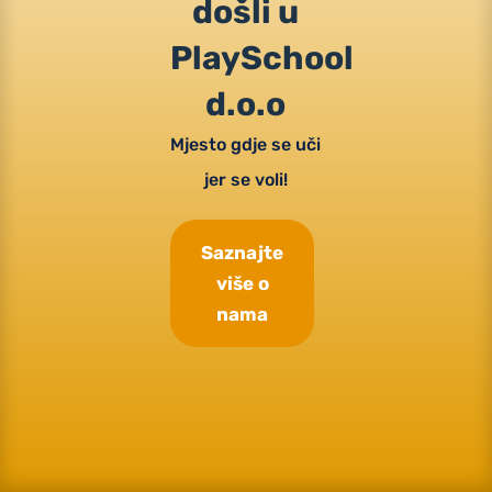
došli u
PlaySchool
d.o.o
Mjesto gdje se uči
jer se voli!
Saznajte
više o
nama