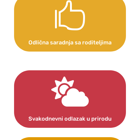

Odlična saradnja sa roditeljima

Svakodnevni odlazak u prirodu