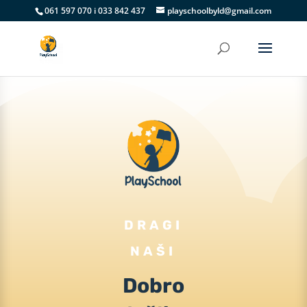
061 597 070 i 033 842 437
playschoolbyld@gmail.com
DRAGI
NAŠI
Dobro