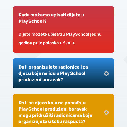
Kada možemo upisati dijete u
PlaySchool?
Dijete možete upisati u PlaySchool jednu
godinu prije polaska u školu.
Da li organizujete radionice i za
djecu koja ne idu u PlaySchool
produženi boravak?
Da li se djeca koja ne pohađaju
PlaySchool produženi boravak
mogu pridružiti radionicama koje
organizujete u toku raspusta?