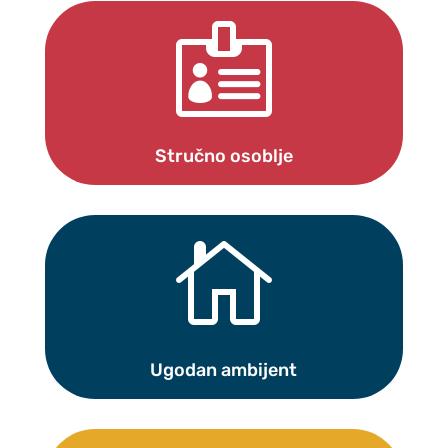

Stručno osoblje

Ugodan ambijent