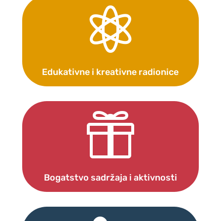

Edukativne i kreativne radionice

Bogatstvo sadržaja i aktivnosti